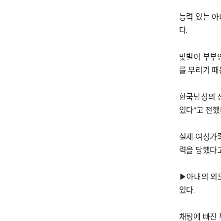
능력 있는 아
다.
맞벌이 부부인
를 부리기 때
한국남성의 
있다”고 전했
실제 여성가족
력을 당했다고
▶아내의 외도
있다.
채팅에 빠진 