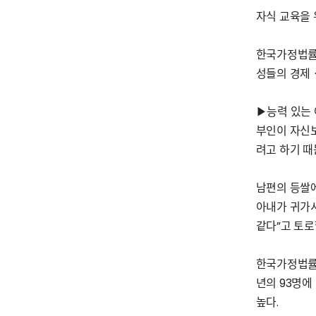
자식 교육을 
한국가정법률
성들의 경제
▶능력 있는 
부인이 자신
려고 하기 때
남편의 등쌀에
아내가 귀가시
같다”고 토로
한국가정법률
년의 93명에
높다.